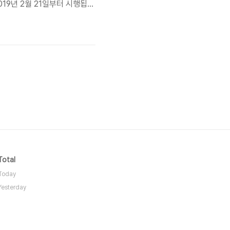
19년 2월 21일부터 시행됩니
음의 목적을 위해 처리합니다. 처리한
예정입니다.가. 재화 또는 서
Total
Today
Yesterday