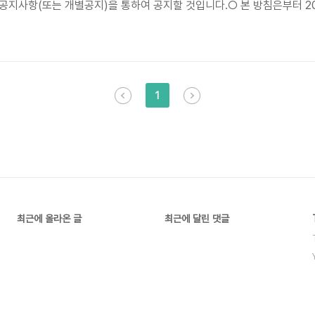
공지사항(또는 개별공지)을 통하여 공지할 것입니다.○ 본 방침은부터 20
https://karrel.tistory.com/'이하 '이주영')은(는) 개인정보를 다
용도로는 사용되지 않으며 이용 목적이 변경될 시에는 사전동의를 구할 
1
최근에 올라온 글
최근에 달린 댓글