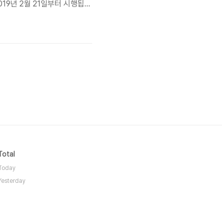
19년 2월 21일부터 시행됩니
음의 목적을 위해 처리합니다. 처리한
예정입니다.가. 재화 또는 서
Total
Today
Yesterday