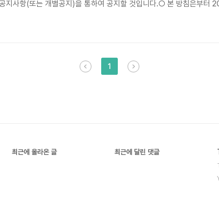
공지사항(또는 개별공지)을 통하여 공지할 것입니다.○ 본 방침은부터 20
https://karrel.tistory.com/'이하 '이주영')은(는) 개인정보를 다
용도로는 사용되지 않으며 이용 목적이 변경될 시에는 사전동의를 구할 
1
최근에 올라온 글
최근에 달린 댓글